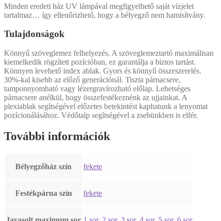
Minden eredeti ház UV lámpával megfigyelhető saját vízjelet
tartalmaz… így ellenőrizhető, hogy a bélyegző nem hamisítvány.
Tulajdonságok
Könnyű szöveglemez felhelyezés. A szöveglemeztartó maximálisan
kiemelkedik rögzített pozícióban, ez garantálja a biztos tartást.
Könnyen levehető index ablak. Gyors és könnyű összeszerelés.
30%-kal kisebb az előző generációnál. Tiszta párnacsere,
tamponnyomható vagy lézergravírozható előlap. Lehetséges
párnacsere anélkül, hogy összefestékeznénk az ujjainkat. A
plexiablak segítségével előzetes betekintést kaphatunk a lenyomat
pozícionálásához. Védőtalp segítségével a zsebünkben is elfér.
További információk
Bélyegzőház szín
fekete
Festékpárna szín
fekete
Javasolt maximum sor
1 sor
,
2 sor
,
3 sor
,
4 sor
,
5 sor
,
6 sor