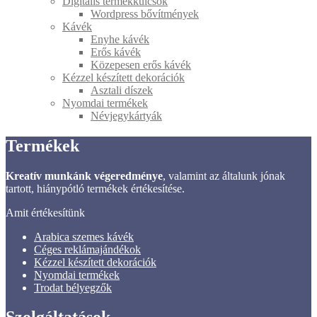
Digitális termékkulcsok
Wordpress bővítmények
Kávék
Enyhe kávék
Erős kávék
Közepesen erős kávék
Kézzel készített dekorációk
Asztali díszek
Nyomdai termékek
Névjegykártyák
Termékek
Kreatív munkánk végeredménye
, valamint az általunk jónak
tartott, hiánypótló termékek értékesítése.
Amit értékesítünk
Arabica szemes kávék
Céges reklámajándékok
Kézzel készített dekorációk
Nyomdai termékek
Trodat bélyegzők