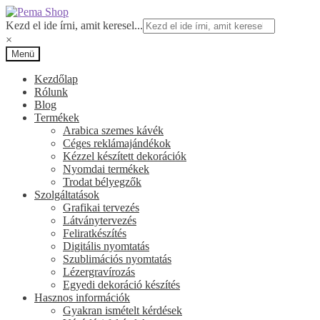
Ugrás
Kilépés
a
a
Kezd el ide írni, amit keresel...
navigációhoz
tartalomba
×
Menü
Kezdőlap
Rólunk
Blog
Termékek
Arabica szemes kávék
Céges reklámajándékok
Kézzel készített dekorációk
Nyomdai termékek
Trodat bélyegzők
Szolgáltatások
Grafikai tervezés
Látványtervezés
Feliratkészítés
Digitális nyomtatás
Szublimációs nyomtatás
Lézergravírozás
Egyedi dekoráció készítés
Hasznos információk
Gyakran ismételt kérdések