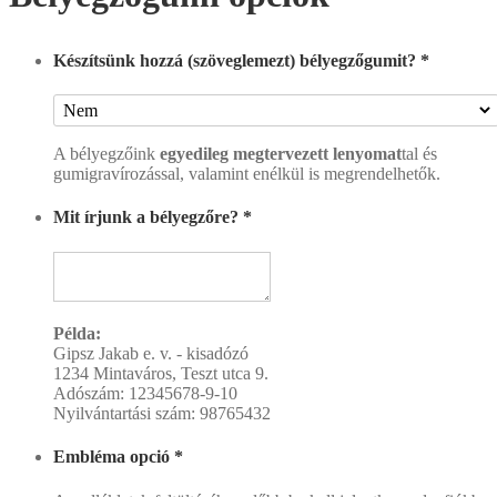
Készítsünk hozzá (szöveglemezt) bélyegzőgumit?
*
A bélyegzőink
egyedileg megtervezett lenyomat
tal és
gumigravírozással, valamint enélkül is megrendelhetők.
Mit írjunk a bélyegzőre?
*
Példa:
Gipsz Jakab e. v. - kisadózó
1234 Mintaváros, Teszt utca 9.
Adószám: 12345678-9-10
Nyilvántartási szám: 98765432
Embléma opció
*