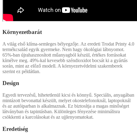
Környezetbarát
A világ első klíma-semleges bélyegzője. Az eredeti Trodat Printy 4.0
termékcsalád egyik gyermeke. Nem hagy ökológiai lábnyomot.
65%-ban újrahasznosított műanyagból készül, értékes forrásokat
kímélve meg. 49%-kal kevesebb széndioxidot bocsát ki a gyártás
során, mint az előző modell. A környezetvédelmi szakemberek
szerint ez példátlan.
Design
Egyedi tervezésű, hihetetlenül kicsi és könnyű. Speciális, anyagában
mintázott bevonattal készült, melyet okostelefonoknál, laptopoknál
és az autóiparban is alkalmaznak. Ez biztosítja a magas minőséget
látványban és tapintásban. Különleges fényezése minimálisra
csökkenti a karcolásokat és az ujjlenyomatokat.
Eredetiség