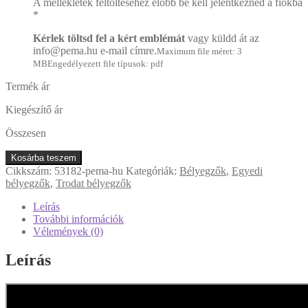
A mellékletek feltöltéséhez előbb be kell jelentkezned a fiókba
*
Kérlek töltsd fel a kért emblémát
vagy küldd át az
info@pema.hu e-mail címre.
Maximum file méret: 3
MB
Engedélyezett file típusok: pdf
Termék ár
Kiegészítő ár
Összesen
Trodat
Kosárba teszem
Printy
Cikkszám:
53182-pema-hu
Kategóriák:
Bélyegzők
,
Egyedi
4.0
bélyegzők
,
Trodat bélyegzők
fekete
4915
Leírás
önfestékező
További információk
bélyegző
Vélemények (0)
70
mm
Leírás
x
25
mm
mennyiség