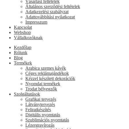
Vásárlási feltételek
Általános szerződési feltételek
Adatkezelési szabályzat
Adattovábbítási nyilatkozat
Impresszum
Kapcsolat
Webshop
Vállalkozóknak
Kezdőlap
Rólunk
Blog
Termékek
Arabica szemes kávék
Céges reklámajándékok
Kézzel készített dekorációk
Nyomdai termékek
Trodat bélyegzők
Szolgáltatások
Grafikai tervezés
Látványtervezés
Feliratkészítés
Digitális nyomtatás
Szublimációs nyomtatás
Lézergravírozás