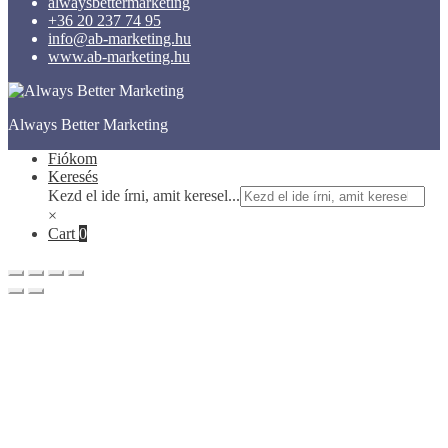
alwaysbettermarketing
+36 20 237 74 95
info@ab-marketing.hu
www.ab-marketing.hu
Always Better Marketing
Fiókom
Keresés
Kezd el ide írni, amit keresel...
×
Cart
0