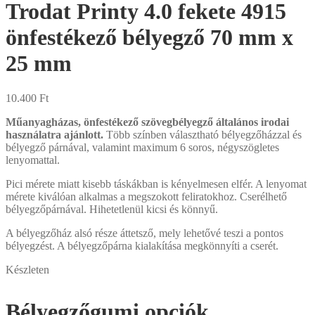
Trodat Printy 4.0 fekete 4915
önfestékező bélyegző 70 mm x
25 mm
10.400
Ft
Műanyagházas, önfestékező szövegbélyegző általános irodai
használatra ajánlott.
Több színben választható bélyegzőházzal és
bélyegző párnával, valamint maximum 6 soros, négyszögletes
lenyomattal.
Pici mérete miatt kisebb táskákban is kényelmesen elfér. A lenyomat
mérete kiválóan alkalmas a megszokott feliratokhoz. Cserélhető
bélyegzőpárnával. Hihetetlenül kicsi és könnyű.
A bélyegzőház alsó része áttetsző, mely lehetővé teszi a pontos
bélyegzést. A bélyegzőpárna kialakítása megkönnyíti a cserét.
Készleten
Bélyegzőgumi opciók