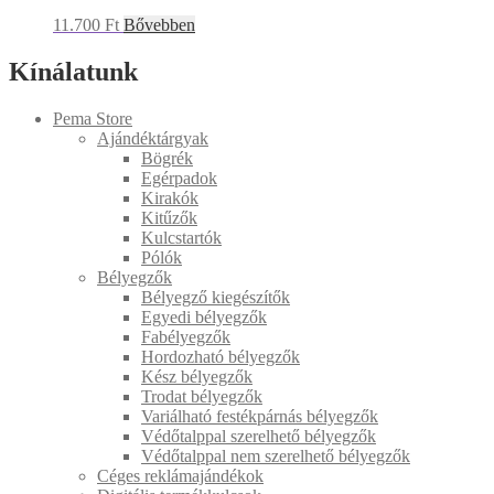
11.700
Ft
Bővebben
Kínálatunk
Pema Store
Ajándéktárgyak
Bögrék
Egérpadok
Kirakók
Kitűzők
Kulcstartók
Pólók
Bélyegzők
Bélyegző kiegészítők
Egyedi bélyegzők
Fabélyegzők
Hordozható bélyegzők
Kész bélyegzők
Trodat bélyegzők
Variálható festékpárnás bélyegzők
Védőtalppal szerelhető bélyegzők
Védőtalppal nem szerelhető bélyegzők
Céges reklámajándékok