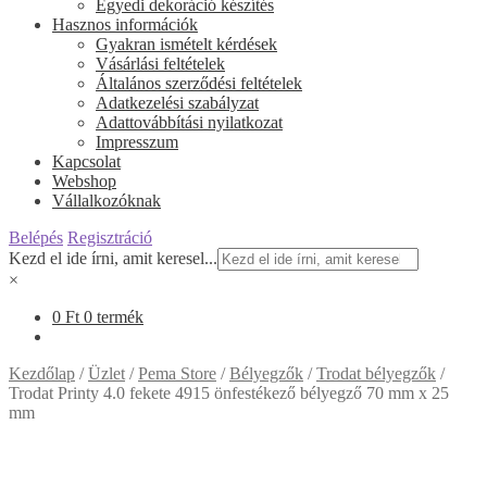
Egyedi dekoráció készítés
Hasznos információk
Gyakran ismételt kérdések
Vásárlási feltételek
Általános szerződési feltételek
Adatkezelési szabályzat
Adattovábbítási nyilatkozat
Impresszum
Kapcsolat
Webshop
Vállalkozóknak
Belépés
Regisztráció
Kezd el ide írni, amit keresel...
×
0
Ft
0 termék
Kezdőlap
/
Üzlet
/
Pema Store
/
Bélyegzők
/
Trodat bélyegzők
/
Trodat Printy 4.0 fekete 4915 önfestékező bélyegző 70 mm x 25
mm